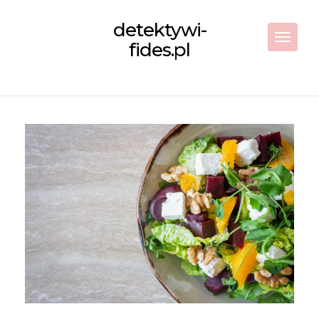
Skip
to
detektywi-
content
Toggle 
fides.pl