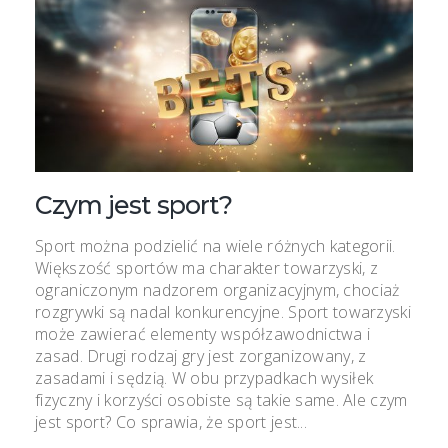
Czym jest sport?
Sport można podzielić na wiele różnych kategorii.
Większość sportów ma charakter towarzyski, z
ograniczonym nadzorem organizacyjnym, chociaż
rozgrywki są nadal konkurencyjne. Sport towarzyski
może zawierać elementy współzawodnictwa i
zasad. Drugi rodzaj gry jest zorganizowany, z
zasadami i sędzią. W obu przypadkach wysiłek
fizyczny i korzyści osobiste są takie same. Ale czym
jest sport? Co sprawia, że ​​sport jest...