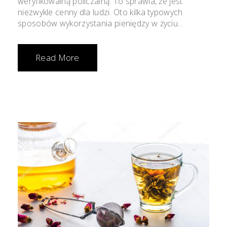
weryfikowalną policzalną. To sprawia, że ​​jest
niezwykle cenny dla ludzi. Oto kilka typowych
sposobów wykorzystania pieniędzy w życiu...
Read More