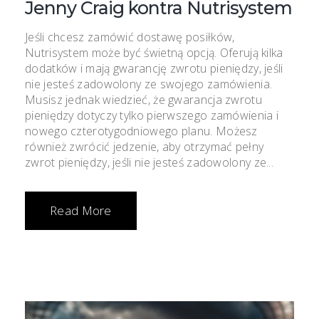
Jenny Craig kontra Nutrisystem
Jeśli chcesz zamówić dostawę posiłków,
Nutrisystem może być świetną opcją. Oferują kilka
dodatków i mają gwarancję zwrotu pieniędzy, jeśli
nie jesteś zadowolony ze swojego zamówienia.
Musisz jednak wiedzieć, że gwarancja zwrotu
pieniędzy dotyczy tylko pierwszego zamówienia i
nowego czterotygodniowego planu. Możesz
również zwrócić jedzenie, aby otrzymać pełny
zwrot pieniędzy, jeśli nie jesteś zadowolony ze...
Read More