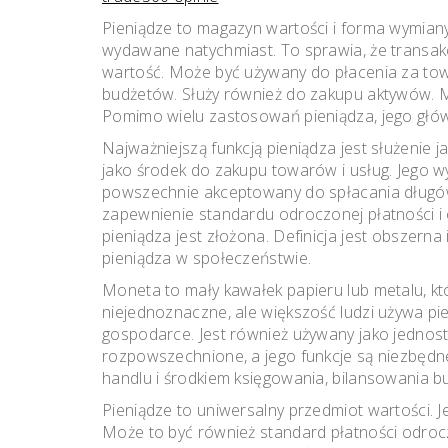
Pieniądze to magazyn wartości i forma wymian
wydawane natychmiast. To sprawia, że ​​transak
wartość. Może być używany do płacenia za tow
budżetów. Służy również do zakupu aktywów. 
Pomimo wielu zastosowań pieniądza, jego głów
Najważniejszą funkcją pieniądza jest służenie j
jako środek do zakupu towarów i usług. Jego wyk
powszechnie akceptowany do spłacania długów 
zapewnienie standardu odroczonej płatności i 
pieniądza jest złożona. Definicja jest obszerna
pieniądza w społeczeństwie.
Moneta to mały kawałek papieru lub metalu, któ
niejednoznaczne, ale większość ludzi używa pie
gospodarce. Jest również używany jako jednost
rozpowszechnione, a jego funkcje są niezbędn
handlu i środkiem księgowania, bilansowania b
Pieniądze to uniwersalny przedmiot wartości. J
Może to być również standard płatności odrocz