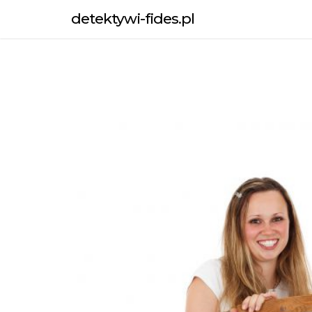
Skip
detektywi-fides.pl
to
content