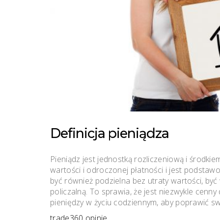
Definicja pieniądza
Pieniądz jest jednostką rozliczeniową i środkie
wartości i odroczonej płatności i jest pods
być również podzielna bez utraty wartości, by
policzalną. To sprawia, że ​​jest niezwykle cen
pieniędzy w życiu codziennym, aby poprawić sw
trade360 opinie