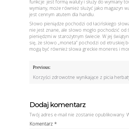
funkcje: jest formą waluty i służy do wymiany 
wymiany, może również służyć jako magazyn war
​​jest cennym atutem dla handlu.
Słowo pieniądze pochodzi od łacińskiego sło
nie jest znane, ale słowo mogło pochodzić od ś
pieniędzmi w starożytnym świecie. W jej świąt
się, że słowo „moneta” pochodzi od etruskiej b
mogą być również słowa greckie moneres i mon
Nawigacja
Previous:
wpisu
Korzyści zdrowotne wynikające z picia herbat
Dodaj komentarz
Twój adres e-mail nie zostanie opublikowany.
W
Komentarz
*