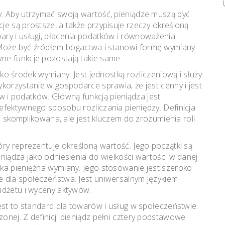
y. Aby utrzymać swoją wartość, pieniądze muszą być
cje są prostsze, a także przypisuje rzeczy określoną
ary i usługi, płacenia podatków i równoważenia
Może być źródłem bogactwa i stanowi formę wymiany.
ne funkcje pozostają takie same.
ako środek wymiany. Jest jednostką rozliczeniową i służy
orzystanie w gospodarce sprawia, że ​​jest cenny i jest
i podatków. Główną funkcją pieniądza jest
efektywnego sposobu rozliczania pieniędzy. Definicja
 i skomplikowana, ale jest kluczem do zrozumienia roli
ry reprezentuje określoną wartość. Jego początki są
niądza jako odniesienia do wielkości wartości w danej
ka pieniężna wymiany. Jego stosowanie jest szeroko
e dla społeczeństwa. Jest uniwersalnym językiem
udżetu i wyceny aktywów.
est to standard dla towarów i usług w społeczeństwie.
onej. Z definicji pieniądz pełni cztery podstawowe