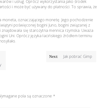
towarów i usług. Oprócz wykorzystania jako środek
tości i może być używany do płatności. To sprawia, że
wa moneta, oznaczającego monetę. Jego pochodzenie
wiątyni poświęconej bogini Juno, bogini związanej z
yni znajdowała się starożytna mennica rzymska. Uważa
ogini Uni. Oprócz języka łacińskiego źródłem terminu
osyllaks.
Jak pobrać Gimp
Next:
y
ymagane pola są oznaczone
*