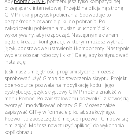
Aby
pobrać GIMP
, potrzebujesz tylko kompatybilnej
przeglądarki internetowej. Przejdź na oficjalną stronę
GIMP i kliknij przycisk pobierania. Spowoduje to
bezpośrednie otwarcie pliku do pobrania. Po
zakończeniu pobierania musisz uruchomić plik
wykonywalny, aby rozpocząć. Następnym ekranem
będzie kreator konfiguracji, w którym możesz wybrać
język, podstawowe ustawienia i komponenty. Następnie
wybierz obszar roboczy i kliknij Dalej, aby kontynuować
instalację.
Jeśli masz umiejętności programistyczne, możesz
spróbować użyć Gimpa do stworzenia skryptu. Projekt
open-source pozwala na modyfikację kodu i jego
dystrybucję. Język skryptowy GIMP można znaleźć w
menu Pomoc. Po zainstalowaniu pozwoli Ci z łatwością
tworzyć i modyfikować obrazy GIF. Możesz także
zapisywać GIF-y w formacie pliku abstrakcyjnego.
Pozwoli to zaoszczędzić miejsce i pozwoli Gimpowi się
nimi zająć. Możesz nawet użyć aplikacji do wykonania
kopii obrazu.