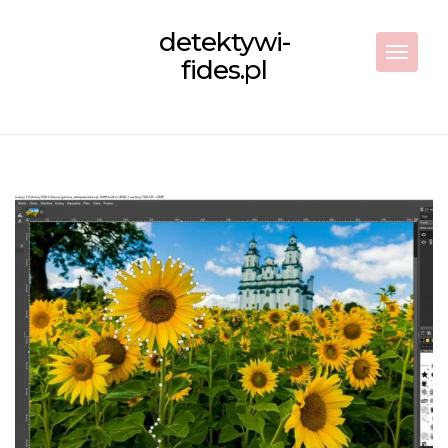
Skip
to
detektywi-
content
Toggle 
fides.pl