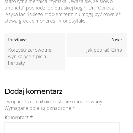
starożytna mennica rzymska. Uważa się, że słowo
„moneta” pochodzi od etruskiej bogini Uni. Oprócz
języka łacińskiego źródłem terminu mogą być również
słowa greckie moneres i monosyllaks.
Nawigacja
Previous:
Next:
wpisu
Korzyści zdrowotne
Jak pobrać Gimp
wynikające z picia
herbaty
Dodaj komentarz
Twój adres e-mail nie zostanie opublikowany.
Wymagane pola są oznaczone
*
Komentarz
*