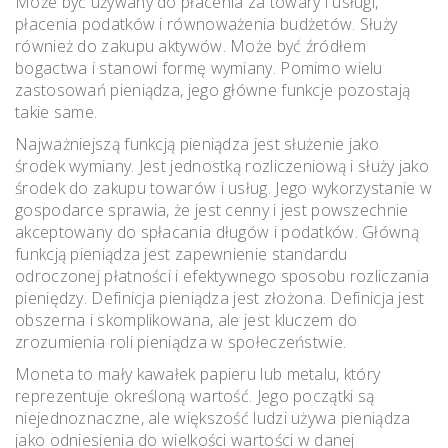
Może być używany do płacenia za towary i usługi,
płacenia podatków i równoważenia budżetów. Służy
również do zakupu aktywów. Może być źródłem
bogactwa i stanowi formę wymiany. Pomimo wielu
zastosowań pieniądza, jego główne funkcje pozostają
takie same.
Najważniejszą funkcją pieniądza jest służenie jako
środek wymiany. Jest jednostką rozliczeniową i służy jako
środek do zakupu towarów i usług. Jego wykorzystanie w
gospodarce sprawia, że ​​jest cenny i jest powszechnie
akceptowany do spłacania długów i podatków. Główną
funkcją pieniądza jest zapewnienie standardu
odroczonej płatności i efektywnego sposobu rozliczania
pieniędzy. Definicja pieniądza jest złożona. Definicja jest
obszerna i skomplikowana, ale jest kluczem do
zrozumienia roli pieniądza w społeczeństwie.
Moneta to mały kawałek papieru lub metalu, który
reprezentuje określoną wartość. Jego początki są
niejednoznaczne, ale większość ludzi używa pieniądza
jako odniesienia do wielkości wartości w danej