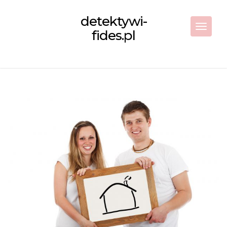
Skip
to
detektywi-
content
Toggle 
fides.pl