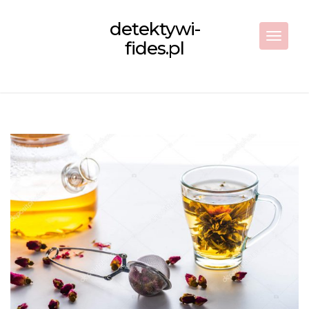
Skip
to
detektywi-
content
Toggle 
fides.pl