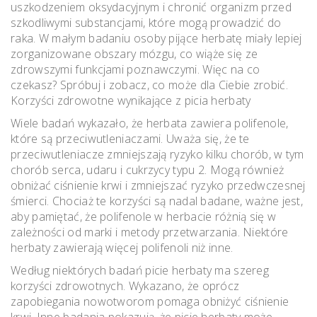
uszkodzeniem oksydacyjnym i chronić organizm przed
szkodliwymi substancjami, które mogą prowadzić do
raka. W małym badaniu osoby pijące herbatę miały lepiej
zorganizowane obszary mózgu, co wiąże się ze
zdrowszymi funkcjami poznawczymi. Więc na co
czekasz? Spróbuj i zobacz, co może dla Ciebie zrobić.
Korzyści zdrowotne wynikające z picia herbaty
Wiele badań wykazało, że herbata zawiera polifenole,
które są przeciwutleniaczami. Uważa się, że te
przeciwutleniacze zmniejszają ryzyko kilku chorób, w tym
chorób serca, udaru i cukrzycy typu 2. Mogą również
obniżać ciśnienie krwi i zmniejszać ryzyko przedwczesnej
śmierci. Chociaż te korzyści są nadal badane, ważne jest,
aby pamiętać, że polifenole w herbacie różnią się w
zależności od marki i metody przetwarzania. Niektóre
herbaty zawierają więcej polifenoli niż inne.
Według niektórych badań picie herbaty ma szereg
korzyści zdrowotnych. Wykazano, że oprócz
zapobiegania nowotworom pomaga obniżyć ciśnienie
krwi. Inne badania pokazują, że picie herbaty może