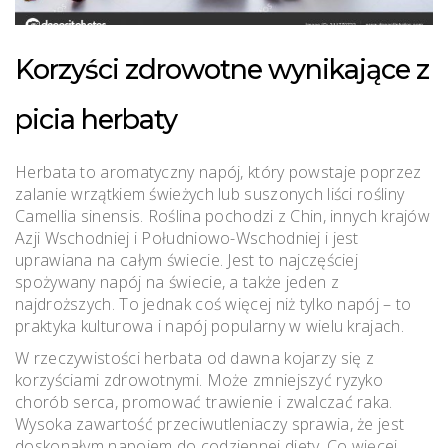
Korzyści zdrowotne wynikające z
picia herbaty
Herbata to aromatyczny napój, który powstaje poprzez
zalanie wrzątkiem świeżych lub suszonych liści rośliny
Camellia sinensis. Roślina pochodzi z Chin, innych krajów
Azji Wschodniej i Południowo-Wschodniej i jest
uprawiana na całym świecie. Jest to najczęściej
spożywany napój na świecie, a także jeden z
najdroższych. To jednak coś więcej niż tylko napój – to
praktyka kulturowa i napój popularny w wielu krajach.
W rzeczywistości herbata od dawna kojarzy się z
korzyściami zdrowotnymi. Może zmniejszyć ryzyko
chorób serca, promować trawienie i zwalczać raka.
Wysoka zawartość przeciwutleniaczy sprawia, że ​​jest
doskonałym napojem do codziennej diety. Co więcej,